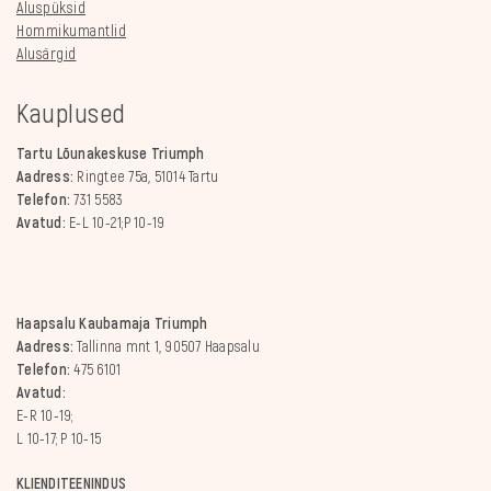
Aluspüksid
Hommikumantlid
Alusärgid
Kauplused
Tartu Lõunakeskuse Triumph
Aadress:
Ringtee 75a, 51014 Tartu
Telefon:
731 5583
Avatud:
E-L 10-21;P 10-19
Haapsalu Kaubamaja Triumph
Aadress:
Tallinna mnt 1, 90507 Haapsalu
Telefon:
475 6101
Avatud:
E-R 10-19;
L 10-17; P 10-15
KLIENDITEENINDUS