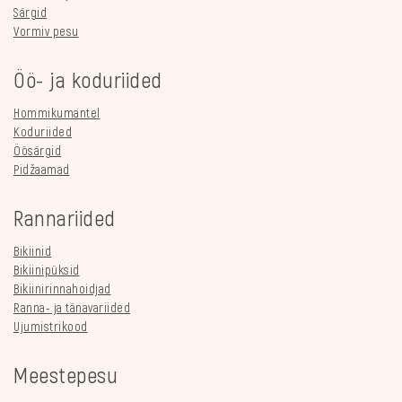
Särgid
Vormiv pesu
Öö- ja koduriided
Hommikumantel
Koduriided
Öösärgid
Pidžaamad
Rannariided
Bikiinid
Bikiinipüksid
Bikiinirinnahoidjad
Ranna- ja tänavariided
Ujumistrikood
Meestepesu