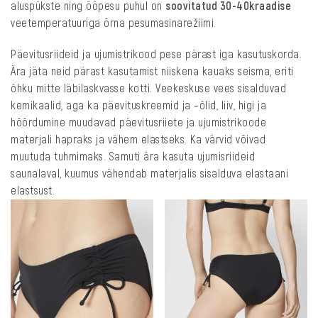
aluspükste ning ööpesu puhul on
soovitatud 30-40kraadise
veetemperatuuriga õrna pesumasinarežiimi.
Päevitusriideid ja ujumistrikood pese pärast iga kasutuskorda.
Ära jäta neid pärast kasutamist niiskena kauaks seisma, eriti
õhku mitte läbilaskvasse kotti. Veekeskuse vees sisalduvad
kemikaalid, aga ka päevituskreemid ja –õlid, liiv, higi ja
hõõrdumine muudavad päevitusriiete ja ujumistrikoode
materjali hapraks ja vähem elastseks. Ka värvid võivad
muutuda tuhmimaks. Samuti ära kasuta ujumisriideid
saunalaval, kuumus vähendab materjalis sisalduva elastaani
elastsust.