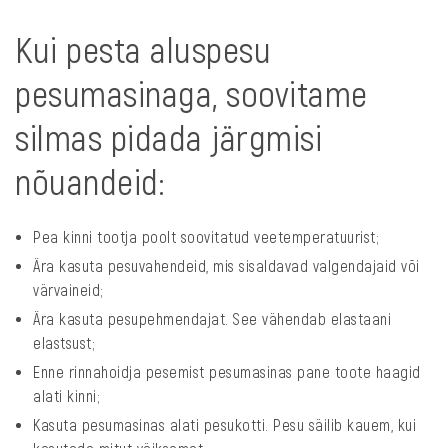
Kui pesta aluspesu
pesumasinaga, soovitame
silmas pidada järgmisi
nõuandeid:
Pea kinni tootja poolt soovitatud veetemperatuurist;
Ära kasuta pesuvahendeid, mis sisaldavad valgendajaid või
värvaineid;
Ära kasuta pesupehmendajat. See vähendab elastaani
elastsust;
Enne rinnahoidja pesemist pesumasinas pane toote haagid
alati kinni;
Kasuta pesumasinas alati pesukotti. Pesu säilib kauem, kui