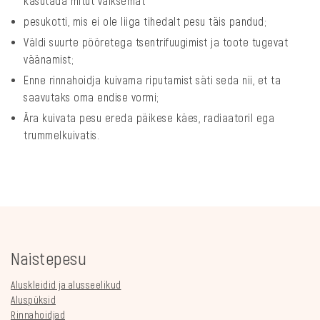
kasutada mitut väiksemat
pesukotti, mis ei ole liiga tihedalt pesu täis pandud;
Väldi suurte pööretega tsentrifuugimist ja toote tugevat
väänamist;
Enne rinnahoidja kuivama riputamist säti seda nii, et ta
saavutaks oma endise vormi;
Ära kuivata pesu ereda päikese käes, radiaatoril ega
trummelkuivatis.
Naistepesu
Aluskleidid ja alusseelikud
Aluspüksid
Rinnahoidjad